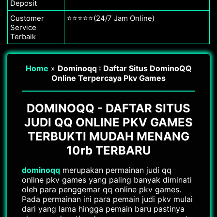
Deposit
Customer
⭐⭐⭐⭐⭐(24/7 Jam Online)
Service
Terbaik
Home
»
Dominoqq : Daftar Situs DominoQQ
Online Terpercaya Pkv Games
DOMINOQQ - DAFTAR SITUS
JUDI QQ ONLINE PKV GAMES
TERBUKTI MUDAH MENANG
10rb TERBARU
dominoqq
merupakan permainan judi qq
online pkv games yang paling banyak diminati
oleh para penggemar qq online pkv games.
Pada permainan ini para pemain judi pkv mulai
dari yang lama hingga pemain baru pastinya