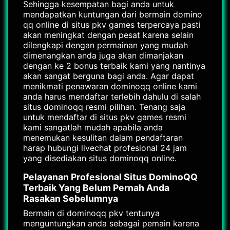
Sehingga kesempatan bagi anda untuk
mendapatkan kuntungan dari bermain domino
qq online di situs pkv games terpercaya pasti
akan meningkat dengan pesat karena selain
dilengkapi dengan permainan yang mudah
dimenangkan anda juga akan dimanjakan
dengan ke 2 bonus terbaik kami yang nantinya
akan sangat berguna bagi anda. Agar dapat
menikmati penawaran dominoqq online kami
anda harus mendaftar terlebih dahulu di salah
situs dominoqq resmi pilihan. Tenang saja
untuk mendaftar di situs pkv games resmi
kami sangatlah mudah apabila anda
menemukan kesulitan dalam pendaftaran
harap hubungi livechat profesional 24 jam
yang disediakan situs dominoqq online.
Pelayanan Profesional Situs DominoQQ
Terbaik Yang Belum Pernah Anda
Rasakan Sebelumnya
Bermain di dominoqq pkv tentunya
menguntungkan anda sebagai pemain karena