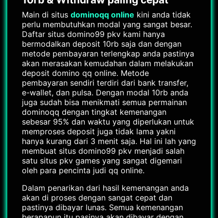
Main di situs
dominoqq online
kini anda tidak
perlu membutuhkan modal yang sangat besar.
Daftar situs domino99 pkv kami hanya
bermodalkan deposit 10rb saja dan dengan
metode pembayaran terlengkap anda pastinya
akan merasakan kemudahan dalam melakukan
deposit domino qq online. Metode
pembayaran sendiri terdiri dari bank transfer,
e-wallet, dan pulsa. Dengan modal 10rb anda
juga sudah bisa menikmati semua permainan
dominoqq dengan tingkat kemenangan
sebesar 95% dan waktu yang diperlukan untuk
memproses deposit juga tidak lama yakni
hanya kurang dari 3 menit saja. Hal ini lah yang
membuat situs domino99 pkv menjadi salah
satu situs pkv games yang sangat digemari
oleh para pencinta judi qq online.
Dalam penarikan dari hasil kemenangan anda
akan di proses dengan sangat cepat dan
pastinya dibayar lunas. Semua kemenangan
berapapun itu pasinya akan dibayar dengan