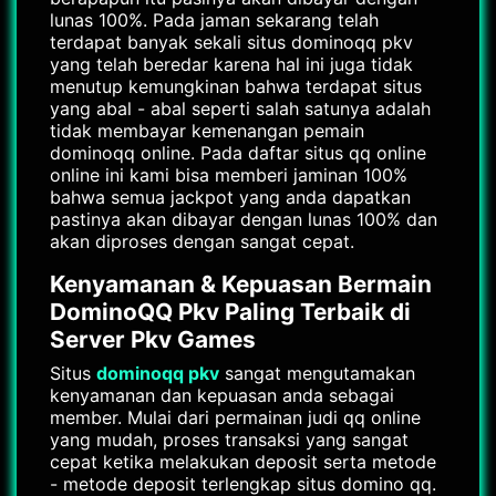
lunas 100%. Pada jaman sekarang telah
terdapat banyak sekali situs dominoqq pkv
yang telah beredar karena hal ini juga tidak
menutup kemungkinan bahwa terdapat situs
yang abal - abal seperti salah satunya adalah
tidak membayar kemenangan pemain
dominoqq online. Pada daftar situs qq online
online ini kami bisa memberi jaminan 100%
bahwa semua jackpot yang anda dapatkan
pastinya akan dibayar dengan lunas 100% dan
akan diproses dengan sangat cepat.
Kenyamanan & Kepuasan Bermain
DominoQQ Pkv Paling Terbaik di
Server Pkv Games
Situs
dominoqq pkv
sangat mengutamakan
kenyamanan dan kepuasan anda sebagai
member. Mulai dari permainan judi qq online
yang mudah, proses transaksi yang sangat
cepat ketika melakukan deposit serta metode
- metode deposit terlengkap situs domino qq.