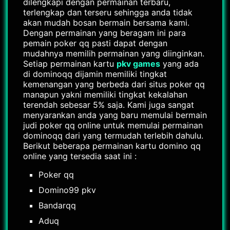
dilengkapi dengan permainan terbaru,
terlengkap dan terseru sehingga anda tidak
akan mudah bosan bermain bersama kami.
Dengan permainan yang beragam ini para
pemain poker qq pasti dapat dengan
mudahnya memilih permainan yang diinginkan.
Setiap permainan kartu
pkv games
yang ada
di dominoqq dijamin memiliki tingkat
kemenangan yang berbeda dari situs poker qq
manapun yakni memiliki tingkat kekalahan
terendah sebesar 5% saja. Kami juga sangat
menyarankan anda yang baru memulai bermain
judi poker qq online untuk memulai permainan
dominoqq dari yang termudah terlebih dahulu.
Berikut beberapa permainan kartu domino qq
online yang tersedia saat ini :
Poker qq
Domino99 pkv
Bandarqq
Aduq